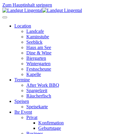
Zum Hauptinhalt springen
Location
Landcafe
Kaminstube
Seeblick
Haus am See
Dine & Wine
Biergarten
Wintergarten
Festsscheune
Kapelle
Termine
After Work BBQ
Spargelzeit
Räucherfisch
Speisen
Speisekarte
Ihr Event
Privat
Konfirmation
Geburtstage
Business