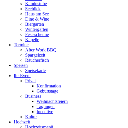
Kaminstube
Seeblick
Haus am See
Dine & Wine
Biergarten
Wintergarten
Festsscheune
Kapelle
Termine
After Work BBQ
Spargelzeit
Räucherfisch
Speisen
Speisekarte
Ihr Event
Privat
Konfirmation
Geburtstage
Business
Weihnachtsfeiern
Tagungen
Incentive
Kultur
Hochzeit
Hochzeitsmenü