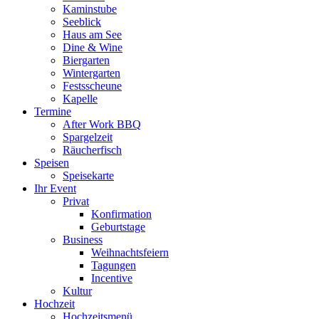
Kaminstube
Seeblick
Haus am See
Dine & Wine
Biergarten
Wintergarten
Festsscheune
Kapelle
Termine
After Work BBQ
Spargelzeit
Räucherfisch
Speisen
Speisekarte
Ihr Event
Privat
Konfirmation
Geburtstage
Business
Weihnachtsfeiern
Tagungen
Incentive
Kultur
Hochzeit
Hochzeitsmenü