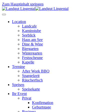
Zum Hauptinhalt springen
Location
Landcafe
Kaminstube
Seeblick
Haus am See
Dine & Wine
Biergarten
Wintergarten
Festsscheune
Kapelle
Termine
After Work BBQ
Spargelzeit
Räucherfisch
Speisen
Speisekarte
Ihr Event
Privat
Konfirmation
Geburtstage
Business