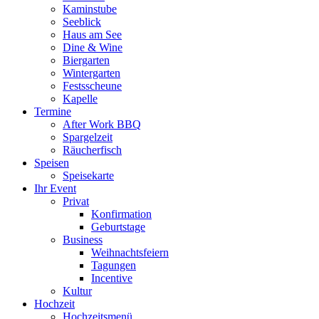
Kaminstube
Seeblick
Haus am See
Dine & Wine
Biergarten
Wintergarten
Festsscheune
Kapelle
Termine
After Work BBQ
Spargelzeit
Räucherfisch
Speisen
Speisekarte
Ihr Event
Privat
Konfirmation
Geburtstage
Business
Weihnachtsfeiern
Tagungen
Incentive
Kultur
Hochzeit
Hochzeitsmenü