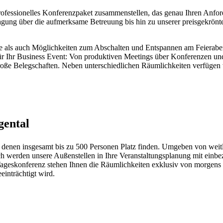
rofessionelles Konferenzpaket zusammenstellen, das genau Ihren Anfor
gung über die aufmerksame Betreuung bis hin zu unserer preisgekrönte
e als auch Möglichkeiten zum Abschalten und Entspannen am Feieraben
r Ihr Business Event: Von produktiven Meetings über Konferenzen und
roße Belegschaften. Neben unterschiedlichen Räumlichkeiten verfügen w
gental
in denen insgesamt bis zu 500 Personen Platz finden. Umgeben von weit
 werden unsere Außenstellen in Ihre Veranstaltungsplanung mit einbezo
 Tageskonferenz stehen Ihnen die Räumlichkeiten exklusiv von morgens 
inträchtigt wird.