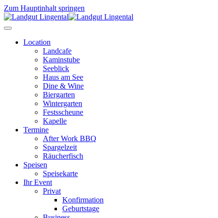
Zum Hauptinhalt springen
Location
Landcafe
Kaminstube
Seeblick
Haus am See
Dine & Wine
Biergarten
Wintergarten
Festsscheune
Kapelle
Termine
After Work BBQ
Spargelzeit
Räucherfisch
Speisen
Speisekarte
Ihr Event
Privat
Konfirmation
Geburtstage
Business